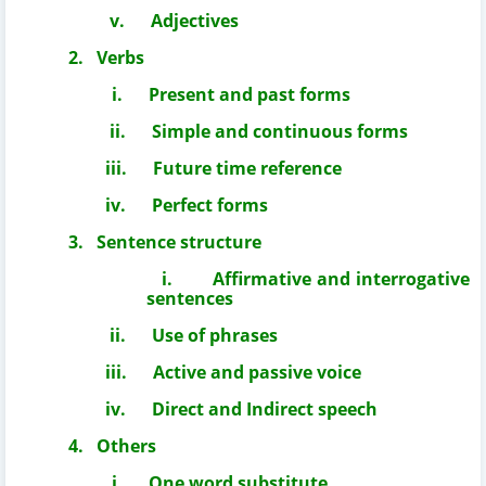
v.
Adjectives
2.
Verbs
i.
Present and past forms
ii.
Simple and continuous forms
iii.
Future time reference
iv.
Perfect forms
3.
Sentence structure
i.
Affirmative and interrogative
sentences
ii.
Use of phrases
iii.
Active and passive voice
iv.
Direct and Indirect speech
4.
Others
i.
One word substitute