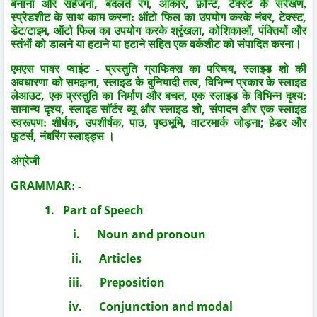
,
,
,
,
बनाना और सहेजना
बदलते रंग
आकार
फ़ॉन्ट
टेक्स्ट के संरेखण,
,
,
स्प्रेडशीट के साथ काम करना: ऑटो फिल का उपयोग करके नंबर
टेक्स्ट
,
,
,
डेट/टाइम
ऑटो फिल का उपयोग करके श्रृंखला
कोशिकाओं
पंक्तियों और
स्तंभों को डालने या हटाने या हटाने सहित एक वर्कशीट को संपादित करना।
,
एमएस पावर प्वाइंट -
प्रस्तुति ग्राफिक्स का परिचय
स्लाइड शो की
,
,
अवधारणा को समझना
स्लाइड के बुनियादी तत्व
विभिन्न प्रकार के स्लाइड
,
,
लेआउट
एक प्रस्तुति का निर्माण और बचत
एक स्लाइड के विभिन्न दृश्य:
,
,
सामान्य दृश्य
स्लाइड सॉर्टर व्यू और स्लाइड शो
संपादन और एक स्लाइड
,
,
,
,
;
स्वरूपण: शीर्षक
उपशीर्षक
पाठ
पृष्ठभूमि
वाटरमार्क जोड़ना
हेडर और
,
फूटर्स
नंबरिंग स्लाइड्स ।
अंग्रेजी
GRAMMAR
:
-
1.
Part of Speech
i.
Noun and pronoun
ii.
Articles
iii.
Preposition
iv.
Conjunction and modal