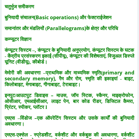
चतुर्भुज समीकरण
(Basic operations)
बुनियादी संचालन
और फेक्टराईजेशन
Parallelograms)
समानांतर और मंडलियों (
के क्षेत्र और परिधि
कम्प्यूटर विज्ञान
,
,
कंप्यूटर सिस्टम –
कंप्यूटर के बुनियादी अनुप्रयोग
कंप्यूटर सिस्टम के घटक
,
- केंद्रीय प्रसंस्करण इकाई (सीपीयू)
कंप्यूटर की विशेषताएं,
विजुअल डिस्प्ले
,
यूनिट (वीडीयू)
कीबोर्ड।
primary and
मेमोरी की अवधारणा –
प्राथमिक और माध्यमिक स्मृति(
secondary memory),
,
,
रैम और रोम
स्मृति की इकाइयां - बाइट
,
,
,
किलोबाइट
मेगाबाइट
गीगाबाइट
टेराबाइट।
–
,
,
,
,
इनपुट/आउटपुट डिवाइस
माउस
जॉय स्टिक
स्कैनर
माइक्रोफोन
,
,
,
,
,
ओसीआर
एमआईसीआर
लाइट पेन
बार कोड रीडर
डिजिटल कैमरा
,
,
प्रिंटर
स्पीकर
प्लॉटर I
–
एमएस –विंडोज
एक ऑपरेटिंग सिस्टम और उसके कार्यों की बुनियादी
अवधारणा।
,
,
एमएस-एक्सेल -
स्प्रेडशीट
वर्कशीट और वर्कबुक की अवधारणा
वर्कशीट